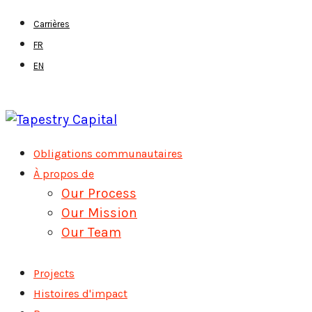
Skip
Carrières
to
FR
main
EN
content
Menu
Obligations communautaires
À propos de
Our Process
Our Mission
Our Team
Projects
Histoires d'impact