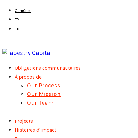
Skip
Carrières
to
FR
main
EN
content
Menu
Obligations communautaires
À propos de
Our Process
Our Mission
Our Team
Projects
Histoires d'impact