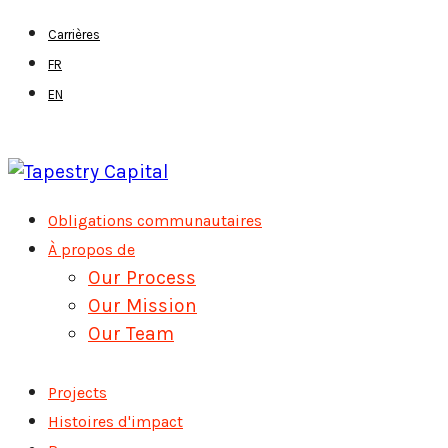
Skip
Carrières
to
FR
main
EN
content
Menu
Obligations communautaires
À propos de
Our Process
Our Mission
Our Team
Projects
Histoires d'impact